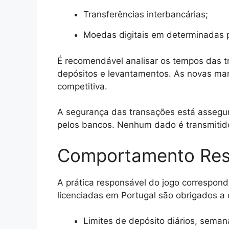
Transferências interbancárias;
Moedas digitais em determinadas 
É recomendável analisar os tempos das t
depósitos e levantamentos. As novas mar
competitiva.
A segurança das transações está assegur
pelos bancos. Nenhum dado é transmitido
Comportamento Res
A prática responsável do jogo correspon
licenciadas em Portugal são obrigados a
Limites de depósito diários, seman