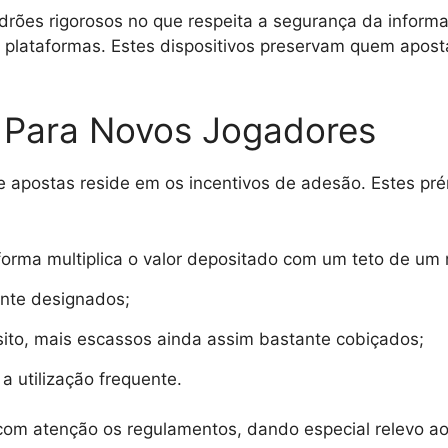
adrões rigorosos no que respeita a segurança da info
as plataformas. Estes dispositivos preservam quem apos
 Para Novos Jogadores
e apostas reside em os incentivos de adesão. Estes p
forma multiplica o valor depositado com um teto de um 
ente designados;
ito, mais escassos ainda assim bastante cobiçados;
 utilização frequente.
com atenção os regulamentos, dando especial relevo ao