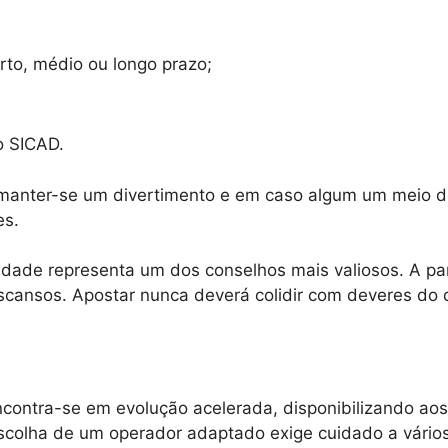
rto, médio ou longo prazo;
o SICAD.
manter-se um divertimento e em caso algum um meio de 
es.
idade representa um dos conselhos mais valiosos. A par 
scansos. Apostar nunca deverá colidir com deveres do 
ncontra-se em evolução acelerada, disponibilizando ao
colha de um operador adaptado exige cuidado a vários