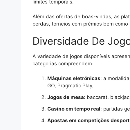
limites temporais.
Além das ofertas de boas-vindas, as plat
perdas, torneios com prémios bem como 
Diversidade De Jog
A variedade de jogos disponíveis aprese
categorias compreendem:
Máquinas eletrónicas
: a modalida
GO, Pragmatic Play;
Jogos de mesa
: baccarat, blackja
Casino em tempo real
: partidas g
Apostas em competições desport