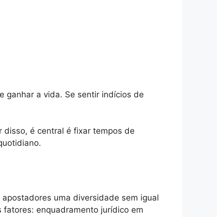
ganhar a vida. Se sentir indícios de
disso, é central é fixar tempos de
quotidiano.
s apostadores uma diversidade sem igual
 fatores: enquadramento jurídico em