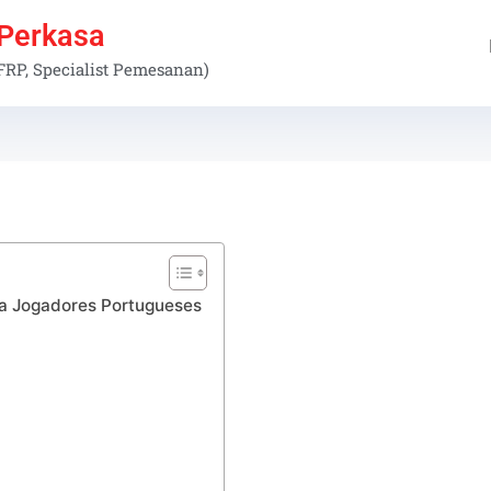
 Perkasa
 FRP, Specialist Pemesanan)
a Jogadores Portugueses