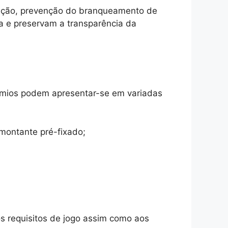
rmação, prevenção do branqueamento de
ta e preservam a transparência da
rémios podem apresentar-se em variadas
montante pré-fixado;
s requisitos de jogo assim como aos