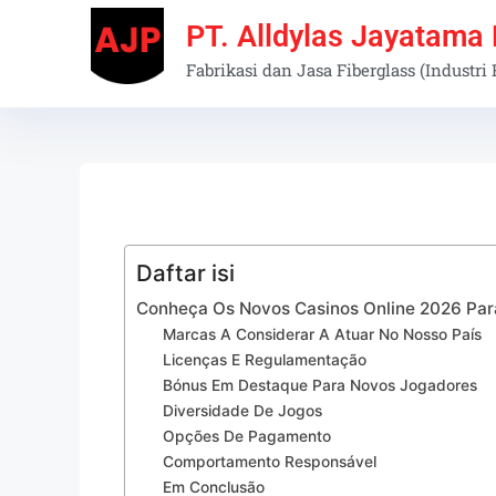
PT. Alldylas Jayatama
Fabrikasi dan Jasa Fiberglass (Industri
Daftar isi
Conheça Os Novos Casinos Online 2026 Par
Marcas A Considerar A Atuar No Nosso País
Licenças E Regulamentação
Bónus Em Destaque Para Novos Jogadores
Diversidade De Jogos
Opções De Pagamento
Comportamento Responsável
Em Conclusão