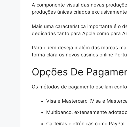
A componente visual das novas produçõe
produções únicas criados exclusivamente 
Mais uma característica importante é o 
dedicadas tanto para Apple como para An
Para quem deseja ir além das marcas mai
forma clara os novos casinos online Portu
Opções De Pagame
Os métodos de pagamento oscilam confor
Visa e Mastercard (Visa e Masterca
Multibanco, extensamente adotado
Carteiras eletrónicas como PayPal, 