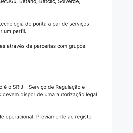
et365, Betano, Betclic, Solverde,
ecnologia de ponta a par de serviços
 um perfil.
ões através de parcerias com grupos
o é o SRIJ – Serviço de Regulação e
s devem dispor de uma autorização legal
 operacional. Previamente ao registo,