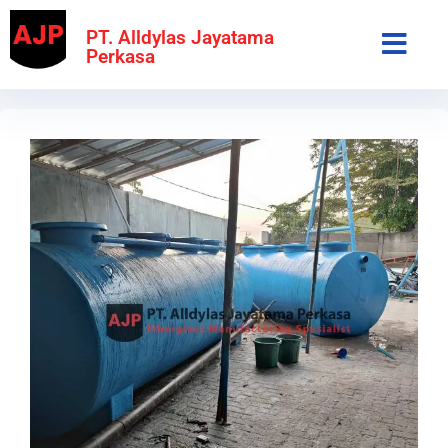
PT. Alldylas Jayatama
Perkasa