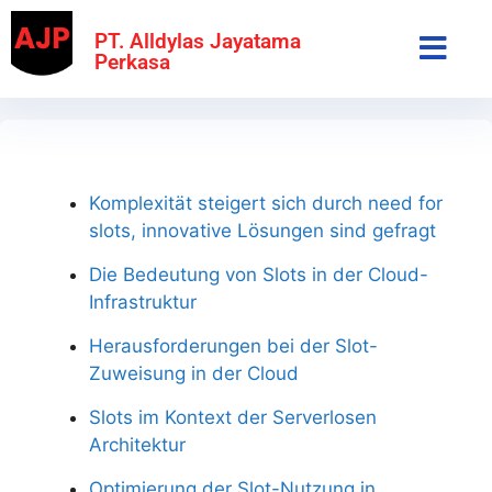
PT. Alldylas Jayatama
Perkasa
Komplexität steigert sich durch need for
slots, innovative Lösungen sind gefragt
Die Bedeutung von Slots in der Cloud-
Infrastruktur
Herausforderungen bei der Slot-
Zuweisung in der Cloud
Slots im Kontext der Serverlosen
Architektur
Optimierung der Slot-Nutzung in