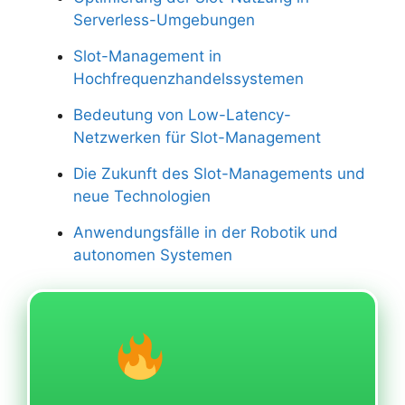
Serverless-Umgebungen
Slot-Management in
Hochfrequenzhandelssystemen
Bedeutung von Low-Latency-
Netzwerken für Slot-Management
Die Zukunft des Slot-Managements und
neue Technologien
Anwendungsfälle in der Robotik und
autonomen Systemen