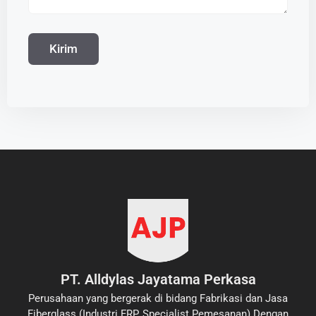
PT. Alldylas Jayatama Perkasa
Perusahaan yang bergerak di bidang Fabrikasi dan Jasa
Fiberglass (Industri FRP, Specialist Pemesanan) Dengan