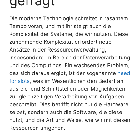
gefragt
Die moderne Technologie schreitet in rasantem
Tempo voran, und mit ihr steigt auch die
Komplexität der Systeme, die wir nutzen. Diese
zunehmende Komplexität erfordert neue
Ansätze in der Ressourcenverwaltung,
insbesondere im Bereich der Datenverarbeitung
und des Computings. Ein wachsendes Problem,
das sich daraus ergibt, ist der sogenannte
need
for slots
, was im Wesentlichen den Bedarf an
ausreichend Schnittstellen oder Möglichkeiten
zur gleichzeitigen Verarbeitung von Aufgaben
beschreibt. Dies betrifft nicht nur die Hardware
selbst, sondern auch die Software, die diese
nutzt, und die Art und Weise, wie wir mit diesen
Ressourcen umgehen.