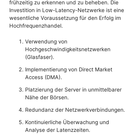
frühzeitig zu erkennen und zu beheben. Die
Investition in Low-Latency-Netzwerke ist eine
wesentliche Voraussetzung für den Erfolg im
Hochfrequenzhandel.
Verwendung von
Hochgeschwindigkeitsnetzwerken
(Glasfaser).
Implementierung von Direct Market
Access (DMA).
Platzierung der Server in unmittelbarer
Nähe der Börsen.
Redundanz der Netzwerkverbindungen.
Kontinuierliche Überwachung und
Analyse der Latenzzeiten.