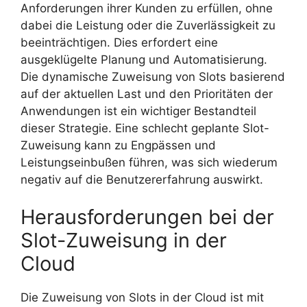
Anforderungen ihrer Kunden zu erfüllen, ohne
dabei die Leistung oder die Zuverlässigkeit zu
beeinträchtigen. Dies erfordert eine
ausgeklügelte Planung und Automatisierung.
Die dynamische Zuweisung von Slots basierend
auf der aktuellen Last und den Prioritäten der
Anwendungen ist ein wichtiger Bestandteil
dieser Strategie. Eine schlecht geplante Slot-
Zuweisung kann zu Engpässen und
Leistungseinbußen führen, was sich wiederum
negativ auf die Benutzererfahrung auswirkt.
Herausforderungen bei der
Slot-Zuweisung in der
Cloud
Die Zuweisung von Slots in der Cloud ist mit