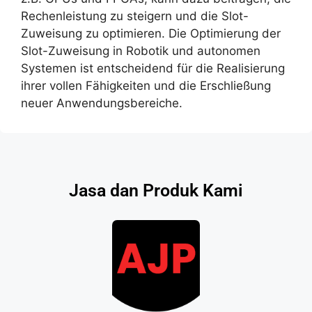
Rechenleistung zu steigern und die Slot-
Zuweisung zu optimieren. Die Optimierung der
Slot-Zuweisung in Robotik und autonomen
Systemen ist entscheidend für die Realisierung
ihrer vollen Fähigkeiten und die Erschließung
neuer Anwendungsbereiche.
Jasa dan Produk Kami