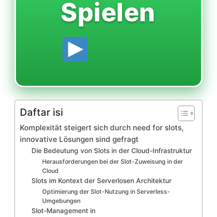
Spielen
Daftar isi
Komplexität steigert sich durch need for slots,
innovative Lösungen sind gefragt
Die Bedeutung von Slots in der Cloud-Infrastruktur
Herausforderungen bei der Slot-Zuweisung in der
Cloud
Slots im Kontext der Serverlosen Architektur
Optimierung der Slot-Nutzung in Serverless-
Umgebungen
Slot-Management in