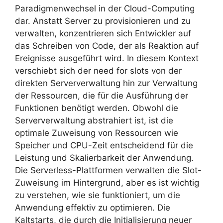
Paradigmenwechsel in der Cloud-Computing
dar. Anstatt Server zu provisionieren und zu
verwalten, konzentrieren sich Entwickler auf
das Schreiben von Code, der als Reaktion auf
Ereignisse ausgeführt wird. In diesem Kontext
verschiebt sich der need for slots von der
direkten Serververwaltung hin zur Verwaltung
der Ressourcen, die für die Ausführung der
Funktionen benötigt werden. Obwohl die
Serververwaltung abstrahiert ist, ist die
optimale Zuweisung von Ressourcen wie
Speicher und CPU-Zeit entscheidend für die
Leistung und Skalierbarkeit der Anwendung.
Die Serverless-Plattformen verwalten die Slot-
Zuweisung im Hintergrund, aber es ist wichtig
zu verstehen, wie sie funktioniert, um die
Anwendung effektiv zu optimieren. Die
Kaltstarts, die durch die Initialisierung neuer