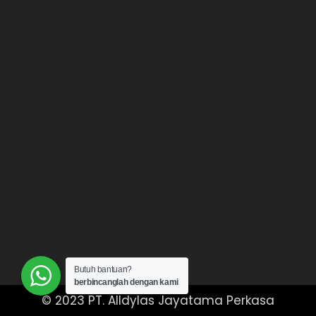
Butuh bantuan?
berbincanglah dengan kami
© 2023 PT. Alldylas Jayatama Perkasa