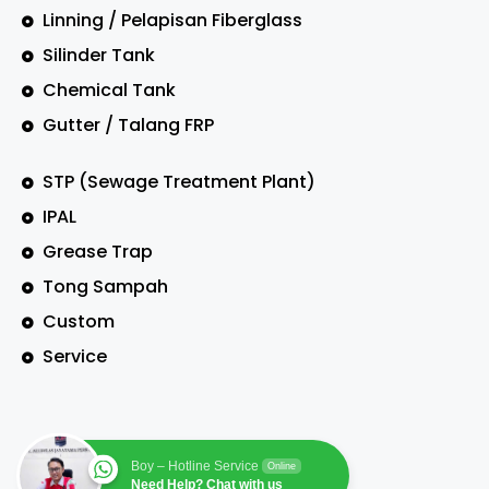
Linning / Pelapisan Fiberglass
Silinder Tank
Chemical Tank
Gutter / Talang FRP
STP (Sewage Treatment Plant)
IPAL
Grease Trap
Tong Sampah
Custom
Service
Boy – Hotline Service
Online
Need Help? Chat with us