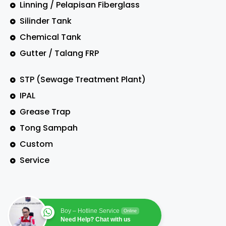
Linning / Pelapisan Fiberglass
Silinder Tank
Chemical Tank
Gutter / Talang FRP
STP (Sewage Treatment Plant)
IPAL
Grease Trap
Tong Sampah
Custom
Service
Boy – Hotline Service
Online
Need Help? Chat with us