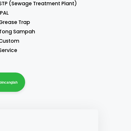
STP (Sewage Treatment Plant)
IPAL
Grease Trap
Tong Sampah
Custom
Service
bincanglah