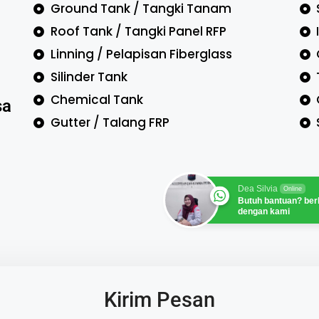
Ground Tank / Tangki Tanam
Roof Tank / Tangki Panel RFP
Linning / Pelapisan Fiberglass
Silinder Tank
Chemical Tank
sa
Gutter / Talang FRP
Dea Silvia
Online
Butuh bantuan? ber
dengan kami
Kirim Pesan