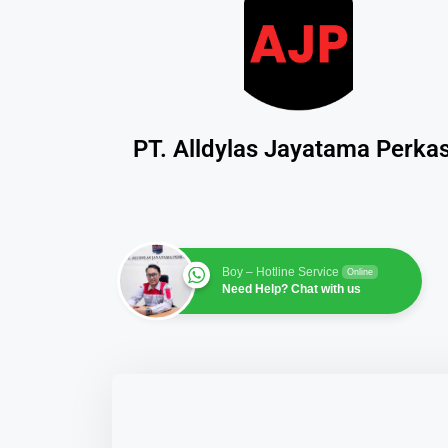
PT. Alldylas Jayatama Perka
Boy – Hotline Service
Online
Need Help? Chat with us