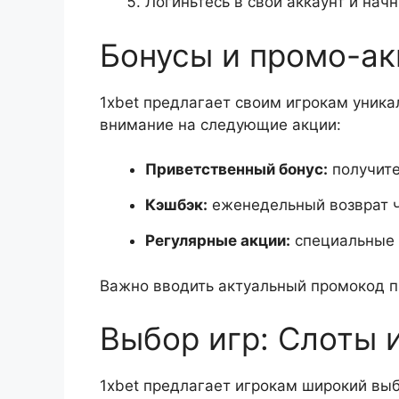
Логиньтесь в свой аккаунт и начн
Бонусы и промо-а
1xbet предлагает своим игрокам уника
внимание на следующие акции:
Приветственный бонус:
получите
Кэшбэк:
еженедельный возврат ч
Регулярные акции:
специальные 
Важно вводить актуальный промокод п
Выбор игр: Слоты и
1xbet предлагает игрокам широкий выб