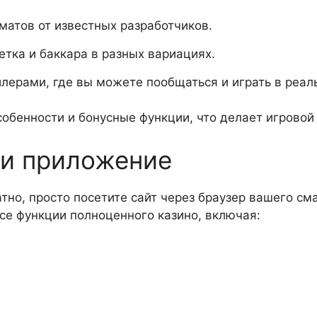
матов от известных разработчиков.
етка и баккара в разных вариациях.
лерами, где вы можете пообщаться и играть в реал
собенности и бонусные функции, что делает игрово
 и приложение
атно, просто посетите сайт через браузер вашего см
все функции полноценного казино, включая: