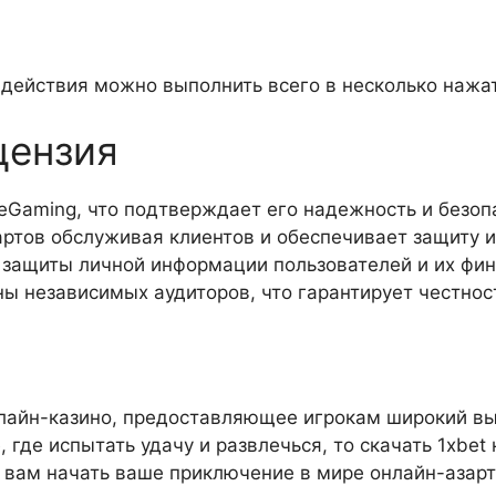
 действия можно выполнить всего в несколько нажа
цензия
eGaming, что подтверждает его надежность и безопа
ртов обслуживая клиентов и обеспечивает защиту и
защиты личной информации пользователей и их фин
ны независимых аудиторов, что гарантирует честнос
онлайн-казино, предоставляющее игрокам широкий в
 где испытать удачу и развлечься, то скачать 1xbet
т вам начать ваше приключение в мире онлайн-азарт