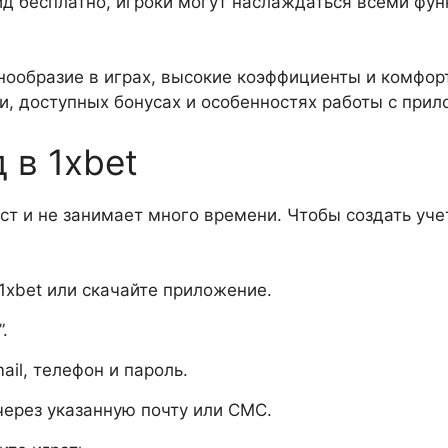
ид бесплатно, игроки могут наслаждаться всеми фун
знообразие в играх, высокие коэффициенты и комфор
ии, доступных бонусах и особенностях работы с при
 в 1xbet
ост и не занимает много времени. Чтобы создать уч
1xbet или скачайте приложение.
.
il, телефон и пароль.
через указанную почту или СМС.