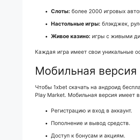
Слоты:
более 2000 игровых авто
Настольные игры:
блэкджек, рул
Живое казино:
игры с живыми ди
Каждая игра имеет свои уникальные о
Мобильная версия
Чтобы 1xbet скачать на андроид беспл
Play Market. Мобильная версия имеет 
Регистрацию и вход в аккаунт.
Пополнение и вывод средств.
Доступ к бонусам и акциям.