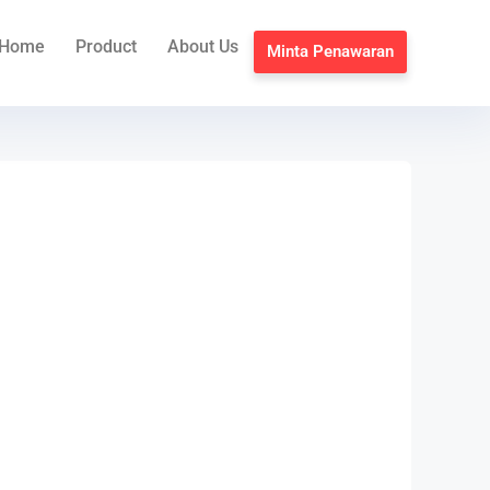
Home
Product
About Us
Minta Penawaran