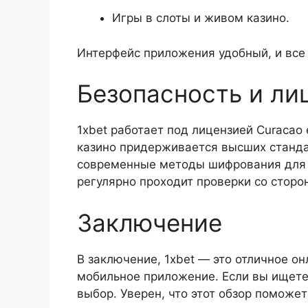
Игры в слоты и живом казино.
Интерфейс приложения удобный, и все
Безопасность и ли
1xbet работает под лицензией Curacao 
казино придерживается высших станда
современные методы шифрования для 
регулярно проходит проверки со сторо
Заключение
В заключение, 1xbet — это отличное 
мобильное приложение. Если вы ищете,
выбор. Уверен, что этот обзор поможе