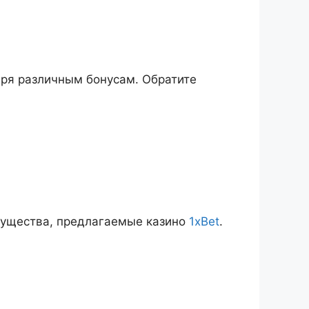
аря различным бонусам. Обратите
имущества, предлагаемые казино
1xBet
.