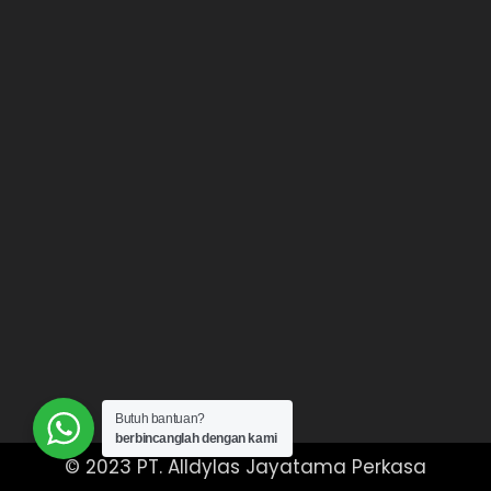
Butuh bantuan?
berbincanglah dengan kami
© 2023 PT. Alldylas Jayatama Perkasa