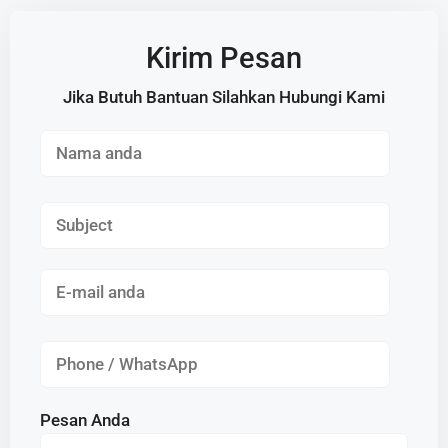
Kirim Pesan
Jika Butuh Bantuan Silahkan Hubungi Kami
Pesan Anda