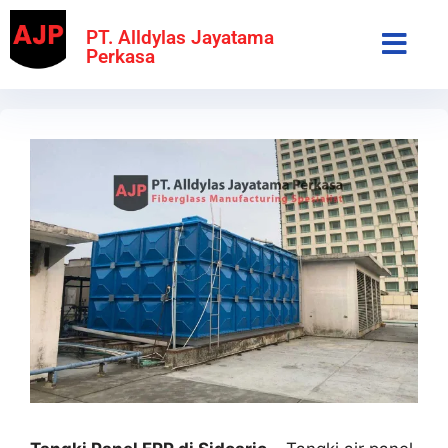
PT. Alldylas Jayatama
Perkasa