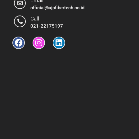
Email
official@ajpfibertech.co.id
Call
021-22175197