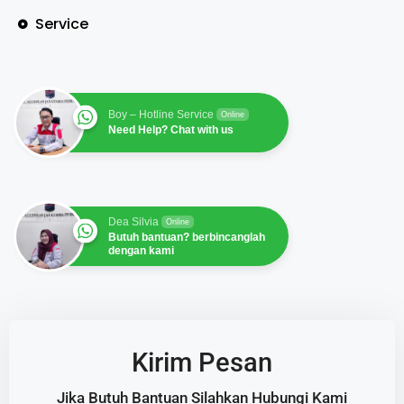
Service
Boy – Hotline Service
Online
Need Help? Chat with us
Dea Silvia
Online
Butuh bantuan? berbincanglah
dengan kami
Kirim Pesan
Jika Butuh Bantuan Silahkan Hubungi Kami