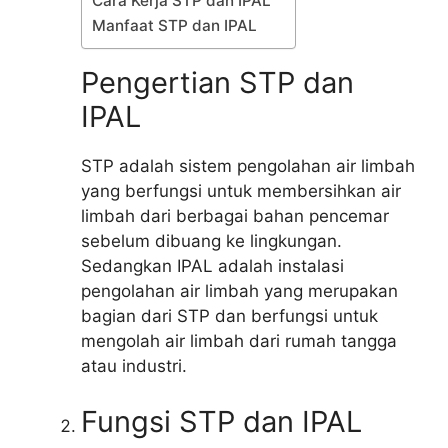
Cara Kerja STP dan IPAL
Manfaat STP dan IPAL
Pengertian STP dan
IPAL
STP adalah sistem pengolahan air limbah
yang berfungsi untuk membersihkan air
limbah dari berbagai bahan pencemar
sebelum dibuang ke lingkungan.
Sedangkan IPAL adalah instalasi
pengolahan air limbah yang merupakan
bagian dari STP dan berfungsi untuk
mengolah air limbah dari rumah tangga
atau industri.
Fungsi STP dan IPAL