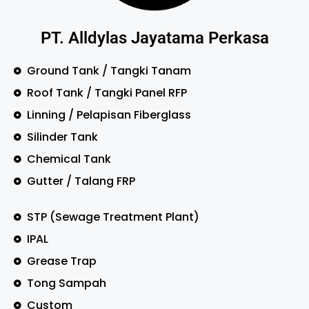
PT. Alldylas Jayatama Perkasa
Ground Tank / Tangki Tanam
Roof Tank / Tangki Panel RFP
Linning / Pelapisan Fiberglass
Silinder Tank
Chemical Tank
Gutter / Talang FRP
STP (Sewage Treatment Plant)
IPAL
Grease Trap
Tong Sampah
Custom