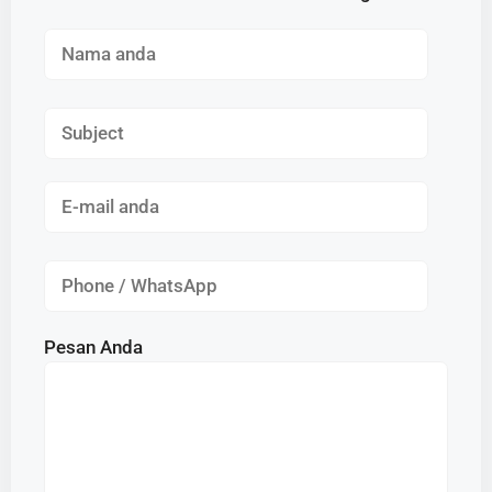
Pesan Anda