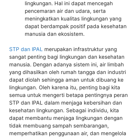
lingkungan. Hal ini dapat mencegah
pencemaran air dan udara, serta
meningkatkan kualitas lingkungan yang
dapat berdampak positif pada kesehatan
manusia dan ekosistem.
STP dan IPAL
merupakan infrastruktur yang
sangat penting bagi lingkungan dan kesehatan
manusia. Dengan adanya sistem ini, air limbah
yang dihasilkan oleh rumah tangga dan industri
dapat diolah sehingga aman untuk dibuang ke
lingkungan. Oleh karena itu, penting bagi kita
semua untuk mengerti betapa pentingnya peran
STP dan IPAL dalam menjaga kebersihan dan
kesehatan lingkungan. Sebagai individu, kita
dapat membantu menjaga lingkungan dengan
tidak membuang sampah sembarangan,
memperhatikan penggunaan air, dan mengelola