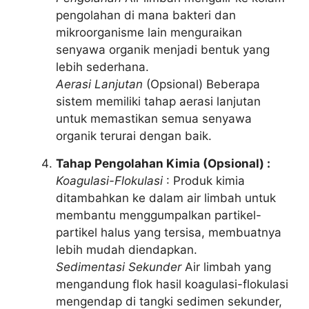
pengolahan di mana bakteri dan
mikroorganisme lain menguraikan
senyawa organik menjadi bentuk yang
lebih sederhana.
Aerasi Lanjutan
(Opsional) Beberapa
sistem memiliki tahap aerasi lanjutan
untuk memastikan semua senyawa
organik terurai dengan baik.
Tahap Pengolahan Kimia (Opsional) :
Koagulasi-Flokulasi
: Produk kimia
ditambahkan ke dalam air limbah untuk
membantu menggumpalkan partikel-
partikel halus yang tersisa, membuatnya
lebih mudah diendapkan.
Sedimentasi Sekunder
Air limbah yang
mengandung flok hasil koagulasi-flokulasi
mengendap di tangki sedimen sekunder,