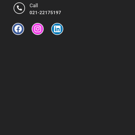
Call
021-22175197