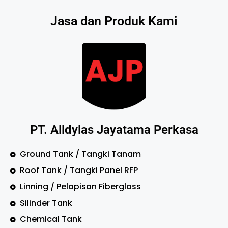
Jasa dan Produk Kami
PT. Alldylas Jayatama Perkasa
Ground Tank / Tangki Tanam
Roof Tank / Tangki Panel RFP
Linning / Pelapisan Fiberglass
Silinder Tank
Chemical Tank