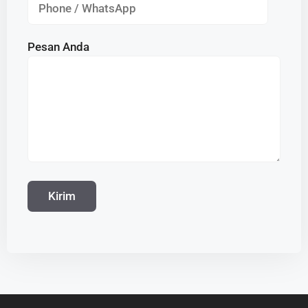
Pesan Anda