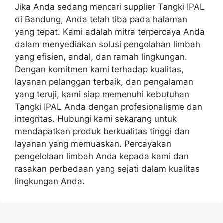
Jika Anda sedang mencari supplier Tangki IPAL
di Bandung, Anda telah tiba pada halaman
yang tepat. Kami adalah mitra terpercaya Anda
dalam menyediakan solusi pengolahan limbah
yang efisien, andal, dan ramah lingkungan.
Dengan komitmen kami terhadap kualitas,
layanan pelanggan terbaik, dan pengalaman
yang teruji, kami siap memenuhi kebutuhan
Tangki IPAL Anda dengan profesionalisme dan
integritas. Hubungi kami sekarang untuk
mendapatkan produk berkualitas tinggi dan
layanan yang memuaskan. Percayakan
pengelolaan limbah Anda kepada kami dan
rasakan perbedaan yang sejati dalam kualitas
lingkungan Anda.