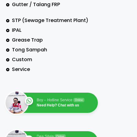
Gutter / Talang FRP
STP (Sewage Treatment Plant)
IPAL
Grease Trap
Tong Sampah
Custom
Service
Boy – Hotline Service
Online
Need Help? Chat with us
Dea Silvia
Online