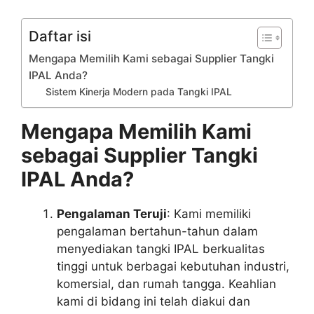
Daftar isi
Mengapa Memilih Kami sebagai Supplier Tangki
IPAL Anda?
Sistem Kinerja Modern pada Tangki IPAL
Mengapa Memilih Kami
sebagai Supplier Tangki
IPAL Anda?
Pengalaman Teruji
: Kami memiliki
pengalaman bertahun-tahun dalam
menyediakan tangki IPAL berkualitas
tinggi untuk berbagai kebutuhan industri,
komersial, dan rumah tangga. Keahlian
kami di bidang ini telah diakui dan