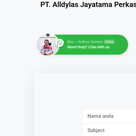
PT. Alldylas Jayatama Perka
Boy – Hotline Service
Online
Need Help? Chat with us