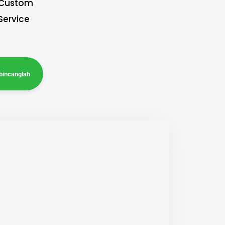
Custom
Service
bincanglah