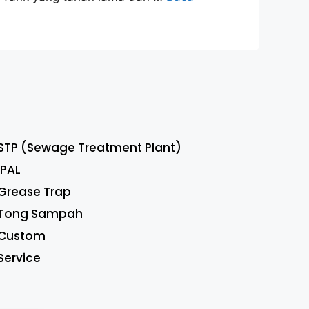
STP (Sewage Treatment Plant)
IPAL
Grease Trap
Tong Sampah
Custom
Service