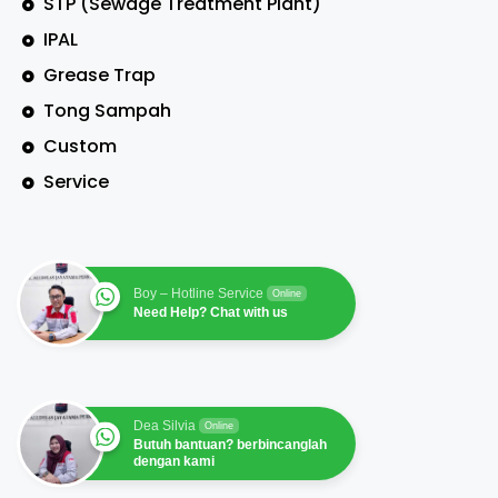
STP (Sewage Treatment Plant)
IPAL
Grease Trap
Tong Sampah
Custom
Service
Boy – Hotline Service
Online
Need Help? Chat with us
Dea Silvia
Online
Butuh bantuan? berbincanglah
dengan kami