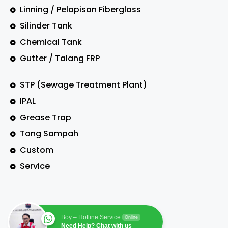
Linning / Pelapisan Fiberglass
Silinder Tank
Chemical Tank
Gutter / Talang FRP
STP (Sewage Treatment Plant)
IPAL
Grease Trap
Tong Sampah
Custom
Service
Boy – Hotline Service
Online
Need Help? Chat with us