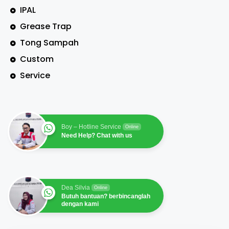
IPAL
Grease Trap
Tong Sampah
Custom
Service
Boy – Hotline Service
Online
Need Help? Chat with us
Dea Silvia
Online
Butuh bantuan? berbincanglah
dengan kami