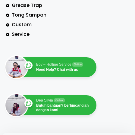
Grease Trap
Tong Sampah
Custom
Service
Boy – Hotline Service
Online
Need Help? Chat with us
Dea Silvia
Online
Butuh bantuan? berbincanglah
dengan kami