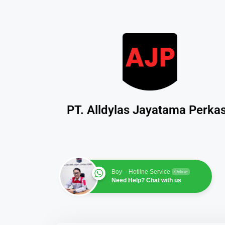
PT. Alldylas Jayatama Perka
Boy – Hotline Service
Online
Need Help? Chat with us