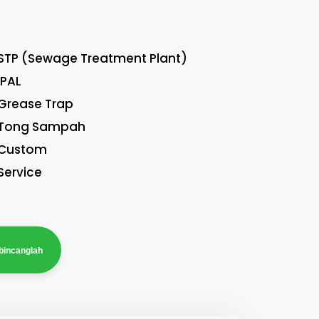
STP (Sewage Treatment Plant)
IPAL
Grease Trap
Tong Sampah
Custom
Service
bincanglah