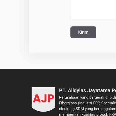
PT. Alldylas Jayatama P
Perusahaan yang bergerak di bid
Fiberglass (Industri FRP, Specia
didukung SDM yang berpengalam
memberikan kualitas produk FRP 