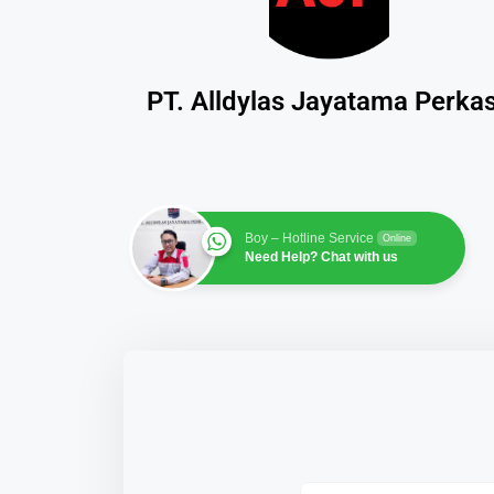
PT. Alldylas Jayatama Perka
Boy – Hotline Service
Online
Need Help? Chat with us