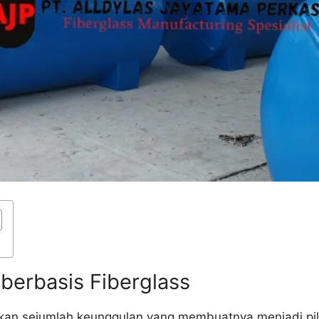
berbasis Fiberglass
rkan sejumlah keunggulan yang membuatnya menjadi pi