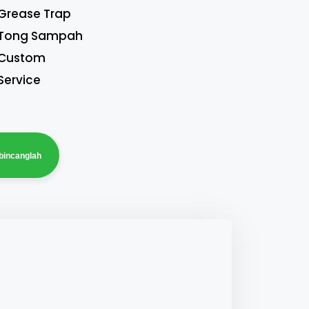
Grease Trap
Tong Sampah
Custom
Service
bincanglah