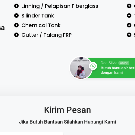
Linning / Pelapisan Fiberglass
Silinder Tank
Chemical Tank
sa
Gutter / Talang FRP
Dea Silvia
Online
Butuh bantuan? ber
dengan kami
Kirim Pesan
Jika Butuh Bantuan Silahkan Hubungi Kami