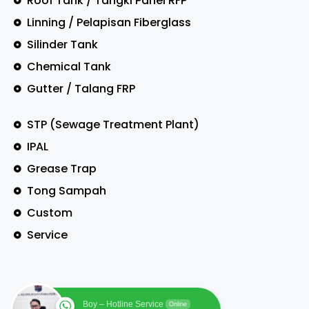
Roof Tank / Tangki Panel RFP
Linning / Pelapisan Fiberglass
Silinder Tank
Chemical Tank
Gutter / Talang FRP
STP (Sewage Treatment Plant)
IPAL
Grease Trap
Tong Sampah
Custom
Service
Boy – Hotline Service
Online