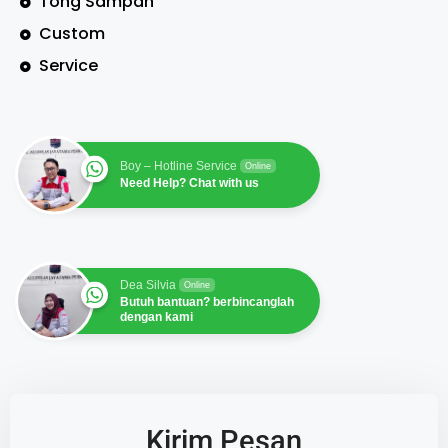
Tong Sampah
Custom
Service
Boy – Hotline Service
Online
Need Help? Chat with us
Dea Silvia
Online
Butuh bantuan? berbincanglah
dengan kami
Kirim Pesan