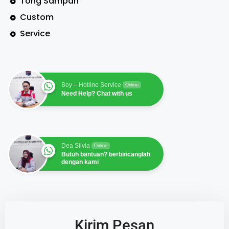
Tong Sampah
Custom
Service
Boy – Hotline Service
Online
Need Help? Chat with us
Dea Silvia
Online
Butuh bantuan? berbincanglah
dengan kami
Kirim Pesan