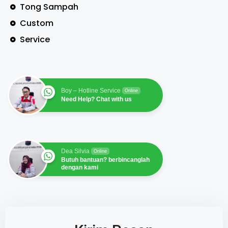
Tong Sampah
Custom
Service
Boy – Hotline Service
Online
Need Help? Chat with us
Dea Silvia
Online
Butuh bantuan? berbincanglah
dengan kami