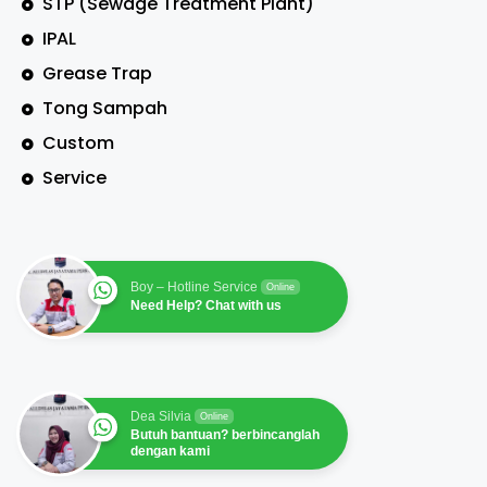
STP (Sewage Treatment Plant)
IPAL
Grease Trap
Tong Sampah
Custom
Service
Boy – Hotline Service
Online
Need Help? Chat with us
Dea Silvia
Online
Butuh bantuan? berbincanglah
dengan kami