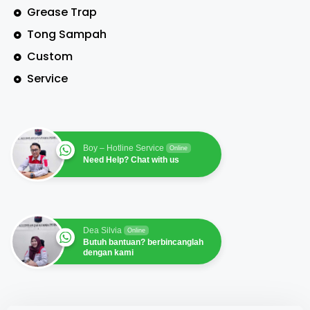
Grease Trap
Tong Sampah
Custom
Service
Boy – Hotline Service
Online
Need Help? Chat with us
Dea Silvia
Online
Butuh bantuan? berbincanglah
dengan kami